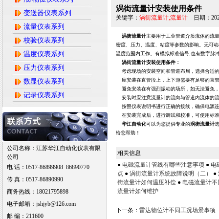
涡街流量计安装使用条件
变送器仪表系列
关键字：
涡街流量计,流量计
日期：2026
流量仪表系列
涡街流量计
主要用于工业管道介质流体的流量
校验仪表系列
密度、压力、温度、粘度等参数的影响。无可动机械
温度仪表系列
温度范围内工作。有模拟标准信号,也有数字脉
涡街流量计安装使用条件：
压力仪表系列
考虑现场的安装空间和管道布局，选择合适的
应安装在直管段上，上下游需要有足够的直管段
数显仪表系列
避免安装在有强烈振动的场所，如无法避免，
记录仪表系列
安装时应注意流量计的流向与管道内流体的流
按照仪表说明书进行正确的接线，确保电源连
在安装完成后，进行调试和校准，可使用标准
华江自动化
可以为您提供专业的
涡街流量计
给您帮助！
公司名称：江苏华江自动化仪表有限
相关信息
公司
●
电磁流量计管线有哪些注意事项
●
电
电 话：0517-86899908 86890770
点
●
涡街流量计系统故障说明（二）
●
传 真：0517-86890990
街流量计如何温压补偿
●
电磁流量计不
流量计如何维护
商务热线：18021795898
电子邮箱：jshjyb@126.com
下一条：
雷达物位计不同工况场景事项
邮 编：211600