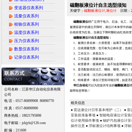
磁翻板液位计自主选型须知
变送器仪表系列
关键字：
磁翻板液位计,液位计
日期：202
流量仪表系列
磁翻板液位计
广泛用于电力、石油、化工、
校验仪表系列
被测容器中的液位升降时，液位计本体管中的磁
温度仪表系列
白色转变为红色，当液位下降时翻柱由红色转变
磁翻板液位计自主选型须知：
压力仪表系列
1、被测介质名称：介质密度：如果不知道密
2、仪表测量范围：也可称为公称长度，也就
数显仪表系列
3、工作压力：承受压力；
记录仪表系列
4、工作温度：测量液体的温度；
5、材质要求：接液材质，如不知道用哪种材
6、是否配套供应法兰、螺栓、螺母、阀门、
7、法兰标准：法兰的公称通径，使用的法兰是D
8、特殊要求：请在订货前详细注明，如是否
华江自动化
可以为您提供专业的
磁翻板液位
公司名称：江苏华江自动化仪表有限
能带给您帮助！
公司
电 话：0517-86899908 86890770
相关信息
传 真：0517-86890990
●
雷达液位计日常基本维护（二）
●
雷
安装前准备事项
●
智能电容液位计安装
商务热线：18021795898
位计使用操作事项
●
锅炉汽包液位计安
电子邮箱：jshjyb@126.com
操作注意
●
浮标液位计结构事项
●
浮标
邮 编：211600