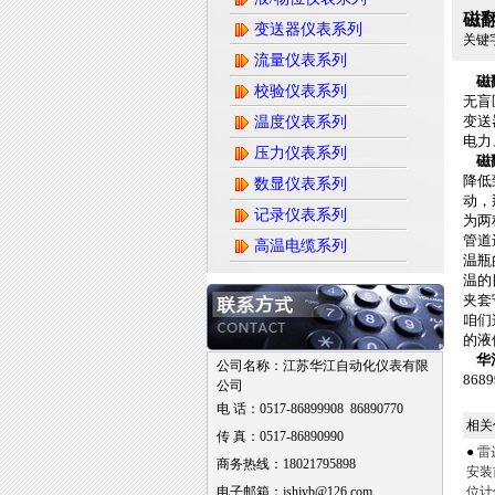
磁
变送器仪表系列
关键
流量仪表系列
磁
校验仪表系列
无盲
变送
温度仪表系列
电力
压力仪表系列
磁
降低
数显仪表系列
动，
记录仪表系列
为两
管道
高温电缆系列
温瓶
温的
夹套
咱们
的液
华
公司名称：江苏华江自动化仪表有限
86
公司
电 话：0517-86899908 86890770
相关
传 真：0517-86890990
●
雷
商务热线：18021795898
安装
电子邮箱：jshjyb@126.com
位计