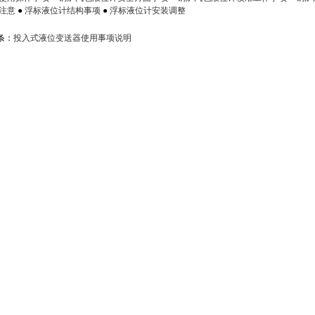
注意
●
浮标液位计结构事项
●
浮标液位计安装调整
条：
投入式液位变送器使用事项说明