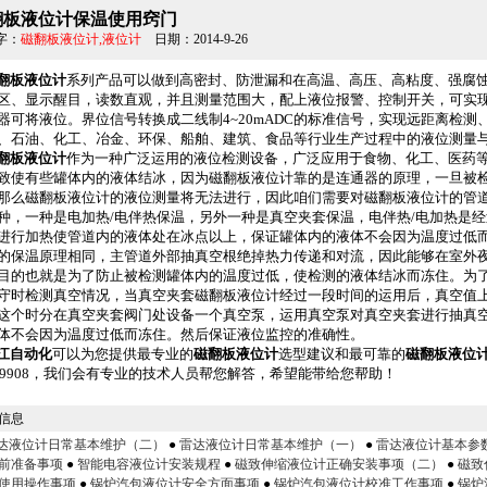
翻板液位计保温使用窍门
字：
磁翻板液位计,液位计
日期：2014-9-26
翻板液位计
系列产品可以做到高密封、防泄漏和在高温、高压、高粘度、强腐
区、显示醒目，读数直观，并且测量范围大，配上液位报警、控制开关，可实
器可将液位。界位信号转换成二线制4~20mADC的标准信号，实现远距离检测
、石油、化工、冶金、环保、船舶、建筑、食品等行业生产过程中的液位测量
翻板液位计
作为一种广泛运用的液位检测设备，广泛应用于食物、化工、医药
致使有些罐体内的液体结冰，因为磁翻板液位计靠的是连通器的原理，一旦被
那么磁翻板液位计的液位测量将无法进行，因此咱们需要对磁翻板液位计的管
种，一种是电加热/电伴热保温，另外一种是真空夹套保温，电伴热/电加热是
进行加热使管道内的液体处在冰点以上，保证罐体内的液体不会因为温度过低
的保温原理相同，主管道外部抽真空根绝掉热力传递和对流，因此能够在室外
目的也就是为了防止被检测罐体内的温度过低，使检测的液体结冰而冻住。为
守时检测真空情况，当真空夹套磁翻板液位计经过一段时间的运用后，真空值
这个时分在真空夹套阀门处设备一个真空泵，运用真空泵对真空夹套进行抽真
体不会因为温度过低而冻住。然后保证液位监控的准确性。
江自动化
可以为您提供最专业的
磁翻板液位计
选型建议和最可靠的
磁翻板液位
899908，我们会有专业的技术人员帮您解答，希望能带给您帮助！
信息
达液位计日常基本维护（二）
●
雷达液位计日常基本维护（一）
●
雷达液位计基本参
前准备事项
●
智能电容液位计安装规程
●
磁致伸缩液位计正确安装事项（二）
●
磁致
使用操作事项
●
锅炉汽包液位计安全方面事项
●
锅炉汽包液位计校准工作事项
●
锅炉