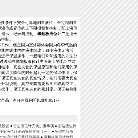
蚀性条件下安全可靠地测量液位，全过程测量
现液位或界位的上下限报警和控制，配上液位
、指示、记录与控制。
磁翻板液位计
广泛用于
与控制。
等工作。但是因为室外罐体会因为冬季气温的
检测的罐体内的液体结冰，致使液体无法活
道进行保温操作，一般咱们常常运用的方法分
经过缠绕在磁翻板液位计主管道上的电阻丝对
而结冰，真空夹套的保温原理和咱们家用的保
夜间温度降低的时分起到一定的保温作用，保
了保证真空夹套的真空情况，咱们需要为真空
上升就说明，真空夹套需要从头抽取真空了，
空操作，保证真空夹套的密封度。保证被检测
计
产品，有任何疑问可以致电0517-
数设置
●
雷达液位计安装步骤事项
●
雷达液位计
伸缩液位计正确安装事项（一）
●
智能电容液
汽包液位计安装环节事项
●
磁翻板液位计接线