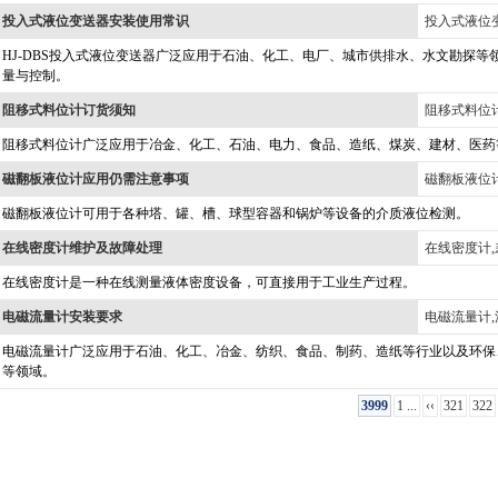
投入式液位变送器安装使用常识
投入式液位变
HJ-DBS投入式液位变送器广泛应用于石油、化工、电厂、城市供排水、水文勘探等
量与控制。
阻移式料位计订货须知
阻移式料位计
阻移式料位计广泛应用于冶金、化工、石油、电力、食品、造纸、煤炭、建材、医药
磁翻板液位计应用仍需注意事项
磁翻板液位
磁翻板液位计可用于各种塔、罐、槽、球型容器和锅炉等设备的介质液位检测。
在线密度计维护及故障处理
在线密度计,
在线密度计是一种在线测量液体密度设备，可直接用于工业生产过程。
电磁流量计安装要求
电磁流量计,
电磁流量计广泛应用于石油、化工、冶金、纺织、食品、制药、造纸等行业以及环保
等领域。
3999
1 ...
‹‹
321
322