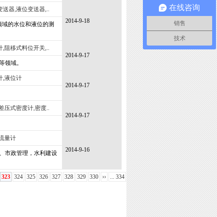
在线咨询
送器,液位变送器,..
2014-9-18
销售
领域的水位和液位的测
技术
,阻移式料位开关,..
2014-9-17
等领域。
计,液位计
2014-9-17
差压式密度计,密度..
2014-9-17
流量计
2014-9-16
、市政管理，水利建设
323
324
325
326
327
328
329
330
››
... 334