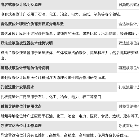
电容式液位计说明及原理
射频电容式液
电容式液位计广泛用于石油、化工、冶金、电力、造纸、制药等各个领域。
雷达液位计哪些介质需要设置介电常数
雷达物位计,
雷达液位计应用于过程条件简单，腐蚀性的液体、浆料比如：污水储罐，酸碱储罐，
双法兰液位变送器技术优势说明
双法兰液位变
双法兰液位变送器用于测量液体、气体或蒸汽的液位、流量和压力，然后将其转变成4～
出。
磁翻板液位计带远传信号说明
磁翻板液位
磁翻板液位计应用液位计根据浮力原理和磁性耦合作用研制而成。
孔板流量计安装要求
孔板流量计,
孔板流量计广泛应用于石油、化工、冶金、电力、轻工等部门。
射频导纳物位计使用优点
射频导纳物位
射频导纳物位计广泛应用于石油、化工、冶金、电力、医药、食品、造纸、建材等工
导波雷达液位计工作原理
导波雷达液位
导波雷达液位计具有低维护，高性能、高精度、高可靠性，使用寿命长等优点。